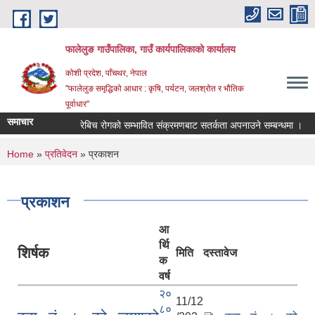
Skip to main content
फालेलुङ गाउँपालिका, गाउँ कार्यपालिकाको कार्यालय
कोशी प्रदेश, पाँचथर, नेपाल
"फालेलुङ समृद्धिको आधार : कृषि, पर्यटन, जलश्रोत र भौतिक
पूर्वाधार"
समाचार
रेबिच रोगको सम्भावित संक्रमणबाट सतर्कता अपनाउने सम्बन्धमा ।
You are here
Home
»
प्रतिवेदन
» प्रकाशन
प्रकाशन
आ
र्थि
शिर्षक
मिति
दस्तावेज
क
वर्ष
२०
11/12
८०