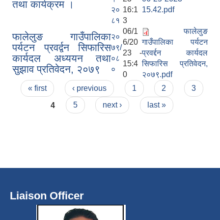
तथा कार्यक्रम ।
२०
16:1
15.42.pdf
८१
3
06/1
फालेलुङ
फालेलुङ गाउँपालिका
२०
6/20
गाउँपालिका पर्यटन
पर्यटन प्रवर्द्वन सिफारिस
७९/
23 -
प्रवर्द्दन कार्यदल
कार्यदल अध्ययन तथा
०८
15:4
सिफारिस प्रतिवेदन,
सुझाव प्रतिवेदन, २०७९
०
0
२०७९.pdf
Pages
« first
‹ previous
1
2
3
4
5
next ›
last »
Liaison Officer