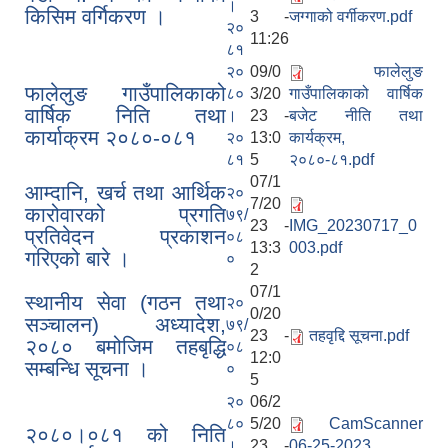
।
किसिम वर्गिकरण ।
3 -
जग्गाको वर्गीकरण.pdf
२०
11:26
८१
२०
09/0
फालेलुङ
फालेलुङ गाउँपालिकाको
८०
3/20
गाउँपालिकाको वार्षिक
वार्षिक निति तथा
।
23 -
बजेट नीति तथा
कार्याक्रम २०८०-०८१
२०
13:0
कार्यक्रम,
८१
5
२०८०-८१.pdf
07/1
आम्दानि, खर्च तथा आर्थिक
फालेलुङ गाउँपालिका पर्यटन प्रवर्द्वन सिफारिस कार्यदल अध्ययन तथा सुझाव प्रतिवेदन, २०७९
२०
7/20
कारोवारको प्रगति
७९/
23 -
IMG_20230717_0
प्रतिवेदन प्रकाशन
०८
13:3
003.pdf
गरिएको बारे ।
०
2
07/1
स्थानीय सेवा (गठन तथा
२०
0/20
सञ्चालन) अध्यादेश,
७९/
23 -
तहवृद्दि सूचना.pdf
२०८० बमोजिम तहबृद्धि
०८
12:0
सम्बन्धि सूचना ।
०
5
२०
06/2
८०
5/20
CamScanner
२०८०।०८१ को निति
।
23 -
06-25-2023